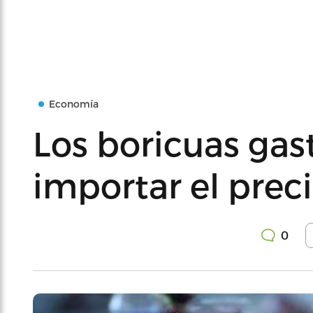
Economía
Los boricuas gas
importar el prec
0