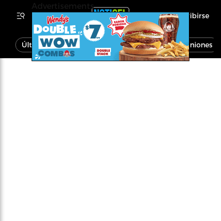
Advertisements
Inscribirse
Última Hora
Noticias
Economía
Opiniones