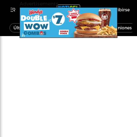
Advertisements
Inscribirse
Última Hora
Noticias
Economía
Opiniones