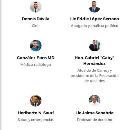
Dennis Dávila
Lic Eddie López Serrano
Cine
Abogado y analista político
González Pons MD
Hon. Gabriel “Gaby”
Hernández
Médico radiólogo
Alcalde de Camuy y
presidente de la Federación
de Alcaldes
Heriberto N. Saurí
Lic Jaime Sanabria
Salud y emergencias
Profesor de derecho