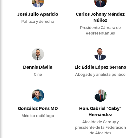
José Julio Aparicio
Carlos Johnny Méndez
Núñez
Política y derecho
Presidente Cámara de
Representantes
Dennis Dávila
Lic Eddie López Serrano
Cine
Abogado y analista político
González Pons MD
Hon. Gabriel “Gaby”
Hernández
Médico radiólogo
Alcalde de Camuy y
presidente de la Federación
de Alcaldes