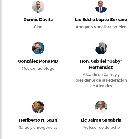
Dennis Dávila
Lic Eddie López Serrano
Cine
Abogado y analista político
González Pons MD
Hon. Gabriel “Gaby”
Hernández
Médico radiólogo
Alcalde de Camuy y
presidente de la Federación
de Alcaldes
Heriberto N. Saurí
Lic Jaime Sanabria
Salud y emergencias
Profesor de derecho