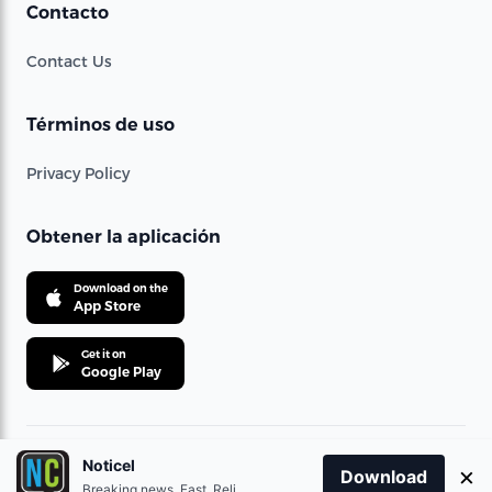
Contacto
Contact Us
Términos de uso
Privacy Policy
Obtener la aplicación
Download on the
App Store
Get it on
Google Play
Noticel
×
© 2021 360 Telecom Corporation. All rights reserved.
Download
Breaking news. Fast. Reliable.