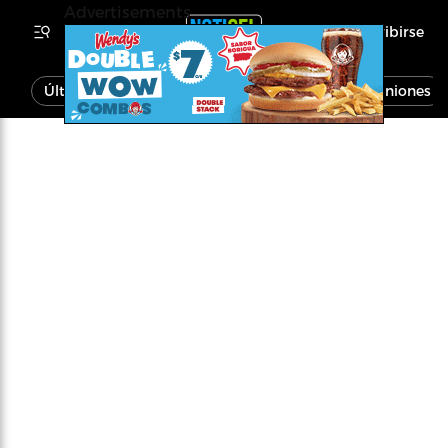
Advertisements
Inscribirse
Última Hora
Noticias
Economía
Opiniones