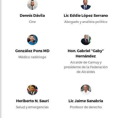
Dennis Dávila
Lic Eddie López Serrano
Cine
Abogado y analista político
González Pons MD
Hon. Gabriel “Gaby”
Hernández
Médico radiólogo
Alcalde de Camuy y
presidente de la Federación
de Alcaldes
Heriberto N. Saurí
Lic Jaime Sanabria
Salud y emergencias
Profesor de derecho