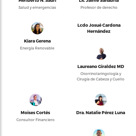
Heriberto N. Saurí
Lic Jaime Sanabria
Salud y emergencias
Profesor de derecho
Lcdo Josué Cardona
Hernández
Kiara Gerena
Energía Renovable
Laureano Giraldez MD
Otorrinolaringología y
Cirugía de Cabeza y Cuello
Moises Cortés
Dra. Natalie Pérez Luna
Consultor Financiero