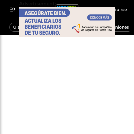
Advertisements
Inscribirse
Última Hora
Noticias
Economía
Opiniones