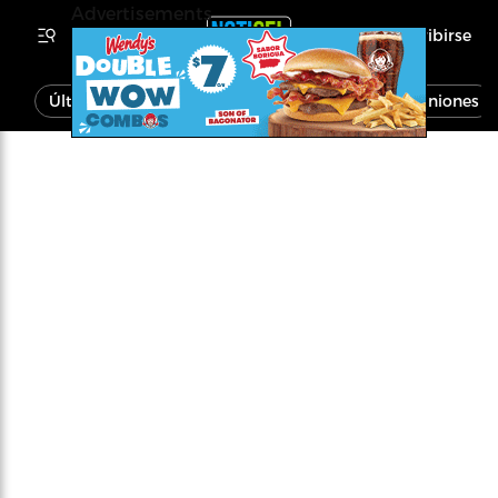
Advertisements
Inscribirse
Última Hora
Noticias
Economía
Opiniones