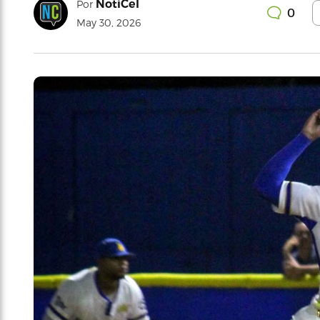
NotiCel
Por
0
May 30, 2026