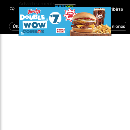
Advertisements
Inscribirse
Última Hora
Noticias
Economía
Opiniones