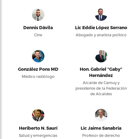
Dennis Dávila
Lic Eddie López Serrano
Cine
Abogado y analista político
González Pons MD
Hon. Gabriel “Gaby”
Hernández
Médico radiólogo
Alcalde de Camuy y
presidente de la Federación
de Alcaldes
Heriberto N. Saurí
Lic Jaime Sanabria
Salud y emergencias
Profesor de derecho