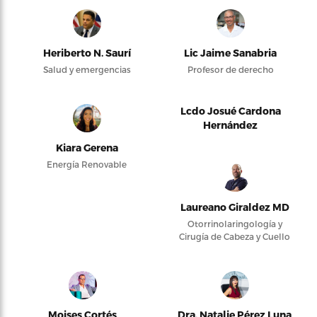
Heriberto N. Saurí
Lic Jaime Sanabria
Salud y emergencias
Profesor de derecho
Lcdo Josué Cardona
Hernández
Kiara Gerena
Energía Renovable
Laureano Giraldez MD
Otorrinolaringología y
Cirugía de Cabeza y Cuello
Moises Cortés
Dra. Natalie Pérez Luna