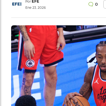
EFE
Por
0
Ene 23, 2026