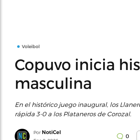
Voleibol
Copuvo inicia hi
masculina
En el histórico juego inaugural, los Llane
rápida 3-0 a los Plataneros de Corozal.
NotiCel
Por
0