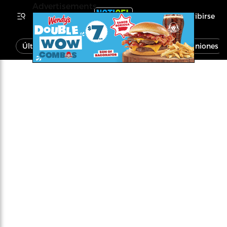
Advertisements
Inscribirse
Última Hora
Noticias
Economía
Opiniones