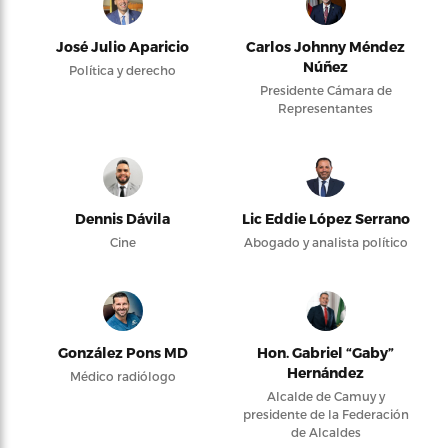
José Julio Aparicio
Carlos Johnny Méndez
Núñez
Política y derecho
Presidente Cámara de
Representantes
Dennis Dávila
Lic Eddie López Serrano
Cine
Abogado y analista político
González Pons MD
Hon. Gabriel “Gaby”
Hernández
Médico radiólogo
Alcalde de Camuy y
presidente de la Federación
de Alcaldes