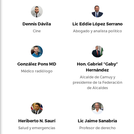
Dennis Dávila
Lic Eddie López Serrano
Cine
Abogado y analista político
González Pons MD
Hon. Gabriel “Gaby”
Hernández
Médico radiólogo
Alcalde de Camuy y
presidente de la Federación
de Alcaldes
Heriberto N. Saurí
Lic Jaime Sanabria
Salud y emergencias
Profesor de derecho