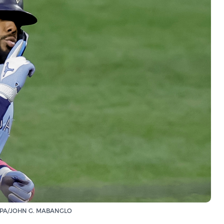
FE/EPA/JOHN G. MABANGLO