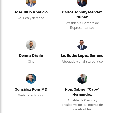
José Julio Aparicio
Carlos Johnny Méndez
Núñez
Política y derecho
Presidente Cámara de
Representantes
Dennis Dávila
Lic Eddie López Serrano
Cine
Abogado y analista político
González Pons MD
Hon. Gabriel “Gaby”
Hernández
Médico radiólogo
Alcalde de Camuy y
presidente de la Federación
de Alcaldes