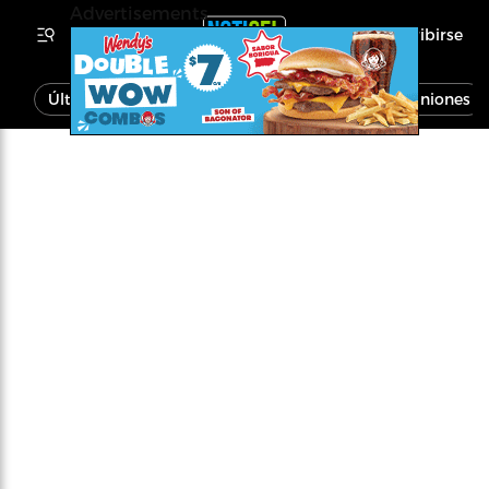
Advertisements
Inscribirse
Última Hora
Noticias
Economía
Opiniones