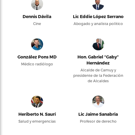
Dennis Dávila
Lic Eddie López Serrano
Cine
Abogado y analista político
González Pons MD
Hon. Gabriel “Gaby”
Hernández
Médico radiólogo
Alcalde de Camuy y
presidente de la Federación
de Alcaldes
Heriberto N. Saurí
Lic Jaime Sanabria
Salud y emergencias
Profesor de derecho