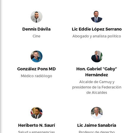
Dennis Dávila
Lic Eddie López Serrano
Cine
Abogado y analista político
González Pons MD
Hon. Gabriel “Gaby”
Hernández
Médico radiólogo
Alcalde de Camuy y
presidente de la Federación
de Alcaldes
Heriberto N. Saurí
Lic Jaime Sanabria
Salud y emergencias
Profesor de derecho