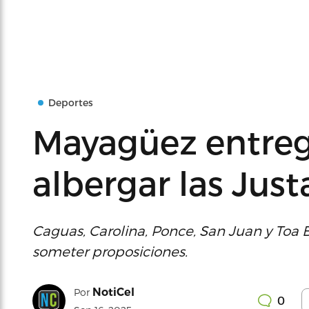
Deportes
Mayagüez entreg
albergar las Just
Caguas, Carolina, Ponce, San Juan y Toa 
someter proposiciones.
NotiCel
Por
0