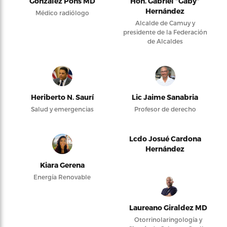
González Pons MD
Hon. Gabriel “Gaby”
Hernández
Médico radiólogo
Alcalde de Camuy y
presidente de la Federación
de Alcaldes
Heriberto N. Saurí
Lic Jaime Sanabria
Salud y emergencias
Profesor de derecho
Lcdo Josué Cardona
Hernández
Kiara Gerena
Energía Renovable
Laureano Giraldez MD
Otorrinolaringología y