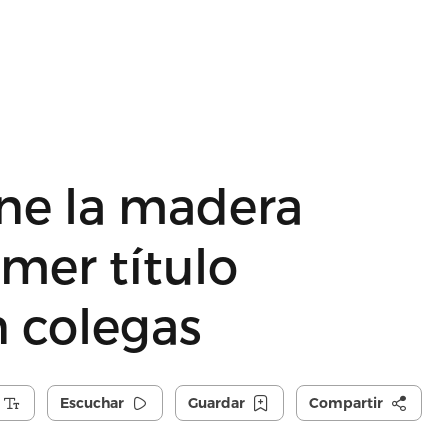
ene la madera
imer título
n colegas
Escuchar
Guardar
Compartir