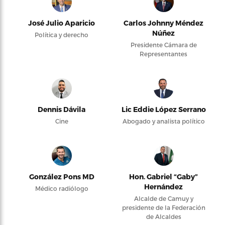
José Julio Aparicio
Carlos Johnny Méndez
Núñez
Política y derecho
Presidente Cámara de
Representantes
Dennis Dávila
Lic Eddie López Serrano
Cine
Abogado y analista político
González Pons MD
Hon. Gabriel “Gaby”
Hernández
Médico radiólogo
Alcalde de Camuy y
presidente de la Federación
de Alcaldes