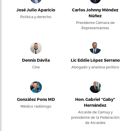
José Julio Aparicio
Carlos Johnny Méndez
Núñez
Política y derecho
Presidente Cámara de
Representantes
Dennis Dávila
Lic Eddie López Serrano
Cine
Abogado y analista político
González Pons MD
Hon. Gabriel “Gaby”
Hernández
Médico radiólogo
Alcalde de Camuy y
presidente de la Federación
de Alcaldes