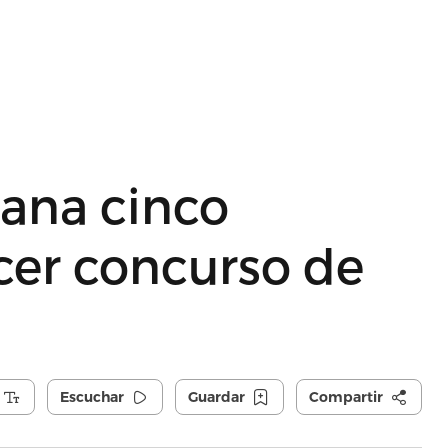
gana cinco
rcer concurso de
Escuchar
Guardar
Compartir