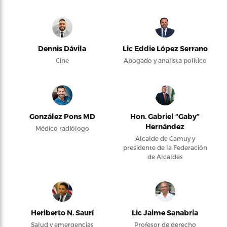
Dennis Dávila
Lic Eddie López Serrano
Cine
Abogado y analista político
González Pons MD
Hon. Gabriel “Gaby”
Hernández
Médico radiólogo
Alcalde de Camuy y
presidente de la Federación
de Alcaldes
Heriberto N. Saurí
Lic Jaime Sanabria
Salud y emergencias
Profesor de derecho