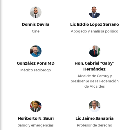
Dennis Dávila
Lic Eddie López Serrano
Cine
Abogado y analista político
González Pons MD
Hon. Gabriel “Gaby”
Hernández
Médico radiólogo
Alcalde de Camuy y
presidente de la Federación
de Alcaldes
Heriberto N. Saurí
Lic Jaime Sanabria
Salud y emergencias
Profesor de derecho