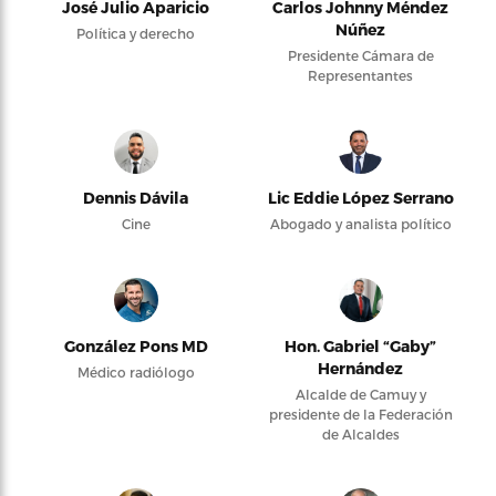
José Julio Aparicio
Carlos Johnny Méndez
Núñez
Política y derecho
Presidente Cámara de
Representantes
Dennis Dávila
Lic Eddie López Serrano
Cine
Abogado y analista político
González Pons MD
Hon. Gabriel “Gaby”
Hernández
Médico radiólogo
Alcalde de Camuy y
presidente de la Federación
de Alcaldes