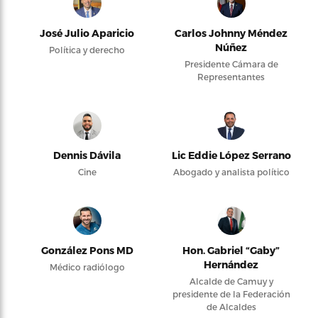
José Julio Aparicio
Carlos Johnny Méndez
Núñez
Política y derecho
Presidente Cámara de
Representantes
Dennis Dávila
Lic Eddie López Serrano
Cine
Abogado y analista político
González Pons MD
Hon. Gabriel “Gaby”
Hernández
Médico radiólogo
Alcalde de Camuy y
presidente de la Federación
de Alcaldes