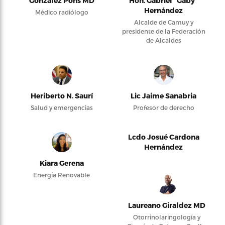
González Pons MD
Hon. Gabriel “Gaby”
Hernández
Médico radiólogo
Alcalde de Camuy y
presidente de la Federación
de Alcaldes
Heriberto N. Saurí
Lic Jaime Sanabria
Salud y emergencias
Profesor de derecho
Lcdo Josué Cardona
Hernández
Kiara Gerena
Energía Renovable
Laureano Giraldez MD
Otorrinolaringología y