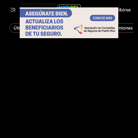
Advertisements
Inscribirse
Última Hora
Noticias
Economía
Opiniones