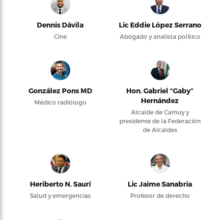
Dennis Dávila
Lic Eddie López Serrano
Cine
Abogado y analista político
González Pons MD
Hon. Gabriel “Gaby”
Hernández
Médico radiólogo
Alcalde de Camuy y
presidente de la Federación
de Alcaldes
Heriberto N. Saurí
Lic Jaime Sanabria
Salud y emergencias
Profesor de derecho