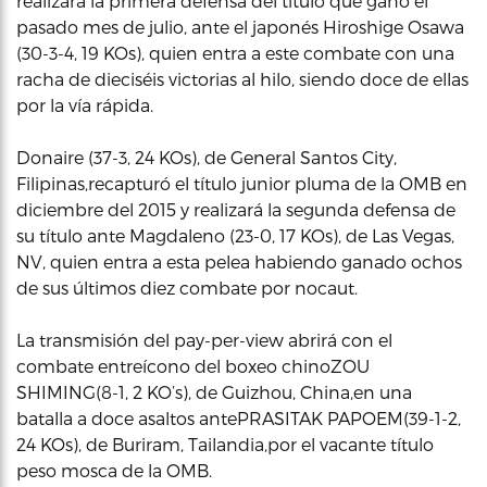
realizará la primera defensa del título que ganó el
pasado mes de julio, ante el japonés Hiroshige Osawa
(30-3-4, 19 KOs), quien entra a este combate con una
racha de dieciséis victorias al hilo, siendo doce de ellas
por la vía rápida.
Donaire (37-3, 24 KOs), de General Santos City,
Filipinas,recapturó el título junior pluma de la OMB en
diciembre del 2015 y realizará la segunda defensa de
su título ante Magdaleno (23-0, 17 KOs), de Las Vegas,
NV, quien entra a esta pelea habiendo ganado ochos
de sus últimos diez combate por nocaut.
La transmisión del pay-per-view abrirá con el
combate entreícono del boxeo chinoZOU
SHIMING(8-1, 2 KO’s), de Guizhou, China,en una
batalla a doce asaltos antePRASITAK PAPOEM(39-1-2,
24 KOs), de Buriram, Tailandia,por el vacante título
peso mosca de la OMB.