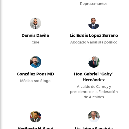
Representantes
Dennis Dávila
Lic Eddie López Serrano
Cine
Abogado y analista político
González Pons MD
Hon. Gabriel “Gaby”
Hernández
Médico radiólogo
Alcalde de Camuy y
presidente de la Federación
de Alcaldes
Heriberto N. Saurí
Lic Jaime Sanabria