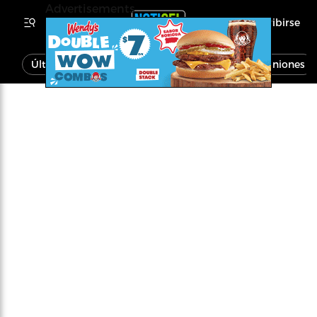
Advertisements
Inscribirse
Última Hora
Noticias
Economía
Opiniones