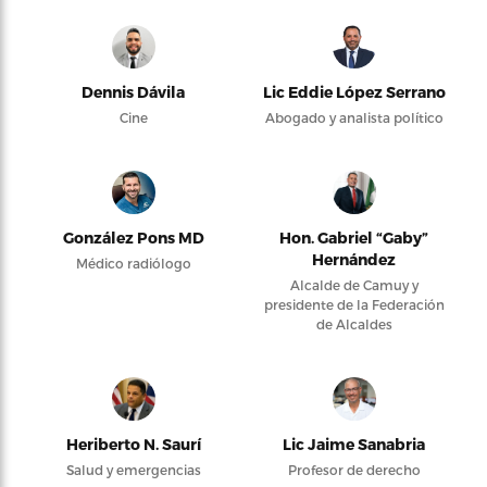
Dennis Dávila
Lic Eddie López Serrano
Cine
Abogado y analista político
González Pons MD
Hon. Gabriel “Gaby”
Hernández
Médico radiólogo
Alcalde de Camuy y
presidente de la Federación
de Alcaldes
Heriberto N. Saurí
Lic Jaime Sanabria
Salud y emergencias
Profesor de derecho