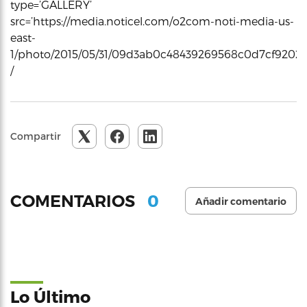
type=’GALLERY’
src=’https://media.noticel.com/o2com-noti-media-us-
east-
1/photo/2015/05/31/09d3ab0c48439269568c0d7cf92021d
/
Compartir
0
COMENTARIOS
Añadir comentario
Lo Último