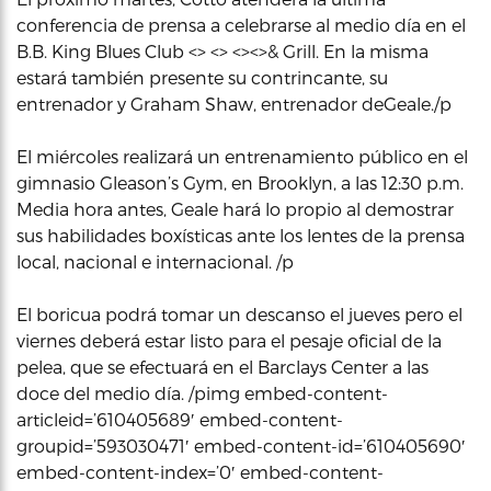
conferencia de prensa a celebrarse al medio día en el
B.B. King Blues Club <> <> <><>& Grill. En la misma
estará también presente su contrincante, su
entrenador y Graham Shaw, entrenador deGeale./p
El miércoles realizará un entrenamiento público en el
gimnasio Gleason’s Gym, en Brooklyn, a las 12:30 p.m.
Media hora antes, Geale hará lo propio al demostrar
sus habilidades boxísticas ante los lentes de la prensa
local, nacional e internacional. /p
El boricua podrá tomar un descanso el jueves pero el
viernes deberá estar listo para el pesaje oficial de la
pelea, que se efectuará en el Barclays Center a las
doce del medio día. /pimg embed-content-
articleid=’610405689′ embed-content-
groupid=’593030471′ embed-content-id=’610405690′
embed-content-index=’0′ embed-content-