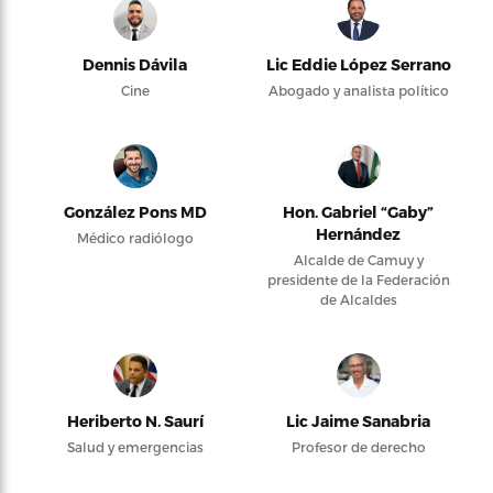
Dennis Dávila
Lic Eddie López Serrano
Cine
Abogado y analista político
González Pons MD
Hon. Gabriel “Gaby”
Hernández
Médico radiólogo
Alcalde de Camuy y
presidente de la Federación
de Alcaldes
Heriberto N. Saurí
Lic Jaime Sanabria
Salud y emergencias
Profesor de derecho