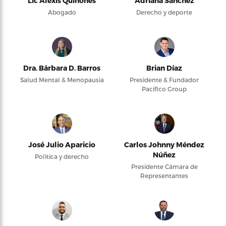
Lic Alexis Quiñones
Adriana Sánchez
Abogado
Derecho y deporte
Dra. Bárbara D. Barros
Brian Díaz
Salud Mental & Menopausia
Presidente & Fundador
Pacifico Group
José Julio Aparicio
Carlos Johnny Méndez
Núñez
Política y derecho
Presidente Cámara de
Representantes