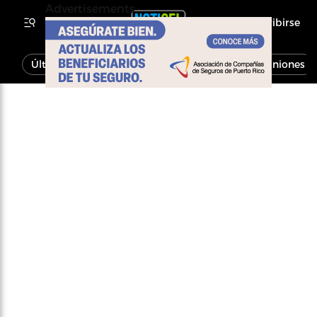
Advertisements
Inscribirse
Última Hora
Noticias
Economía
Opiniones