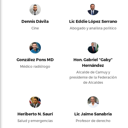
Dennis Dávila
Lic Eddie López Serrano
Cine
Abogado y analista político
González Pons MD
Hon. Gabriel “Gaby”
Hernández
Médico radiólogo
Alcalde de Camuy y
presidente de la Federación
de Alcaldes
Heriberto N. Saurí
Lic Jaime Sanabria
Salud y emergencias
Profesor de derecho