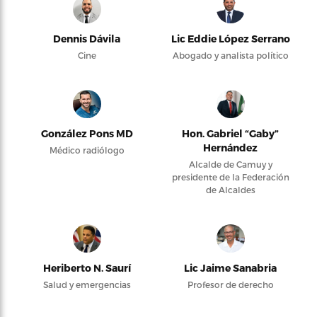
Dennis Dávila
Lic Eddie López Serrano
Cine
Abogado y analista político
González Pons MD
Hon. Gabriel “Gaby”
Hernández
Médico radiólogo
Alcalde de Camuy y
presidente de la Federación
de Alcaldes
Heriberto N. Saurí
Lic Jaime Sanabria
Salud y emergencias
Profesor de derecho