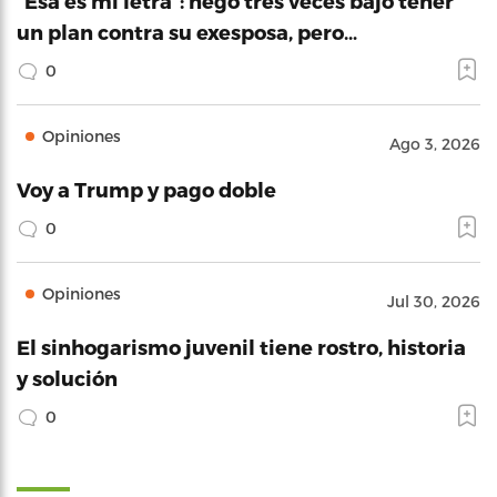
“Esa es mi letra”: negó tres veces bajo tener
un plan contra su exesposa, pero…
0
Opiniones
Ago 3, 2026
Voy a Trump y pago doble
0
Opiniones
Jul 30, 2026
El sinhogarismo juvenil tiene rostro, historia
y solución
0