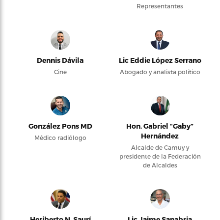
Representantes
Dennis Dávila
Lic Eddie López Serrano
Cine
Abogado y analista político
González Pons MD
Hon. Gabriel “Gaby”
Hernández
Médico radiólogo
Alcalde de Camuy y
presidente de la Federación
de Alcaldes
Heriberto N. Saurí
Lic Jaime Sanabria