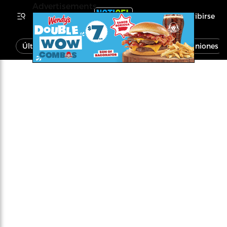
Advertisements
Inscribirse
Última Hora
Noticias
Economía
Opiniones