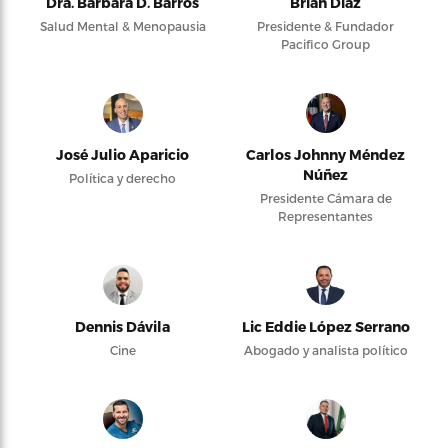
Dra. Bárbara D. Barros
Brian Díaz
Salud Mental & Menopausia
Presidente & Fundador
Pacifico Group
José Julio Aparicio
Carlos Johnny Méndez
Núñez
Política y derecho
Presidente Cámara de
Representantes
Dennis Dávila
Lic Eddie López Serrano
Cine
Abogado y analista político