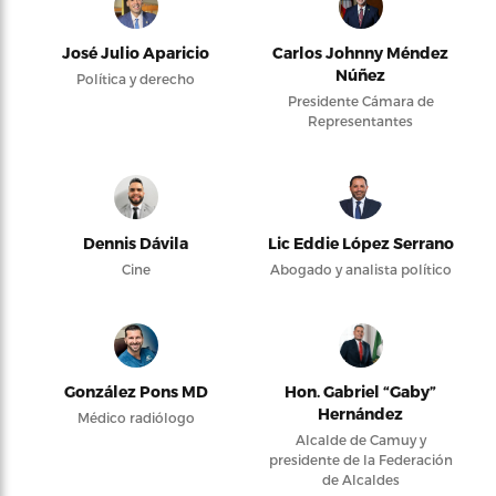
José Julio Aparicio
Carlos Johnny Méndez
Núñez
Política y derecho
Presidente Cámara de
Representantes
Dennis Dávila
Lic Eddie López Serrano
Cine
Abogado y analista político
González Pons MD
Hon. Gabriel “Gaby”
Hernández
Médico radiólogo
Alcalde de Camuy y
presidente de la Federación
de Alcaldes